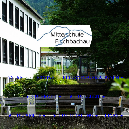
⌂ START
TERMINE
ELTERNINFORMATIONEN
SCHULPROFIL
SCHULLEBEN
SCHULFAMILIE
SCHULBERATUNG
LINKS